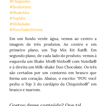
#Chiquinho
#SeuSorvete
#ShakeMix
#TopMix
#Milkshake
#ParaTodosVerem
:
Em um fundo verde água, vemos ao centro a
imagem de três produtos. Ao centro e em
primeiro plano, um Top Mix Kit Kat®. Em
segundo plano, de cada lado do produto, vemos à
esquerda um Shake Mix® Ninho® com Nutella®
e à direita um Milk-shake Duo Chocolate. Os três
são certados por um contorno em branco que
forma um coração. Abaixo, o escrito: “POV: você
pediu o Top 3 do cardápio da Chiquinho®” em
branco e marrom.
Gostou desse conteúdo? Que tal