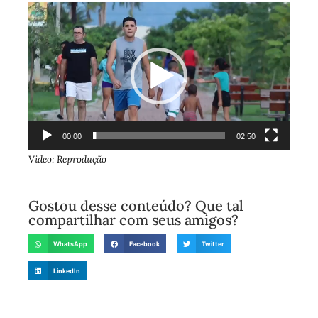
Tocador
de
vídeo
00:00
02:50
Video: Reprodução
Gostou desse conteúdo? Que tal
compartilhar com seus amigos?
WhatsApp
Facebook
Twitter
LinkedIn