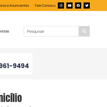
iros e Anunciantes
Fale Conosco
nistas
icílio