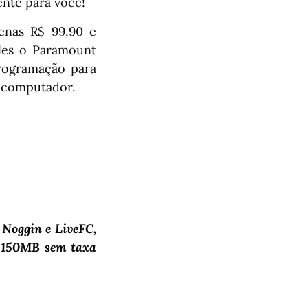
nte para você!
enas R$ 99,90 e
eles o Paramount
ogramação para
u computador.
, Noggin e LiveFC,
+ 150MB sem taxa