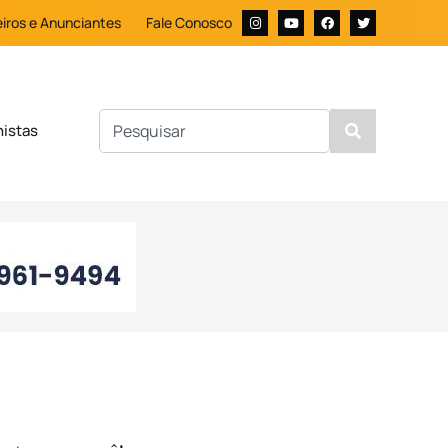
iros e Anunciantes
Fale Conosco
nistas