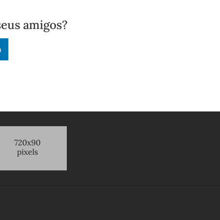
seus amigos?
n