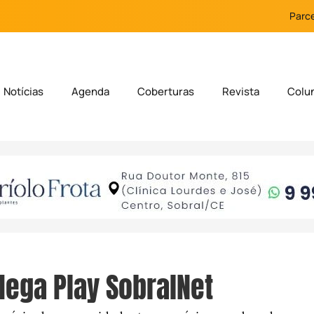
Parce
Notícias
Agenda
Coberturas
Revista
Colu
ega Play SobralNet