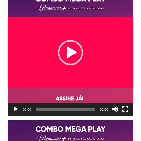
de
vídeo
00:00
01:00
Tocador
de
vídeo