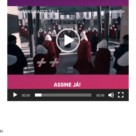
00:00
00:56
ão