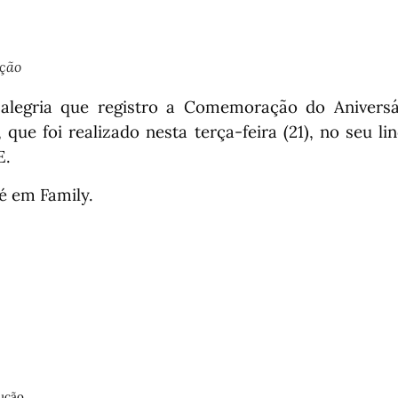
ução
legria que registro a Comemoração do Aniversár
, que foi realizado nesta terça-feira (21), no seu l
E.
é em Family.
ução