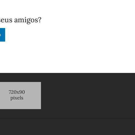
seus amigos?
n