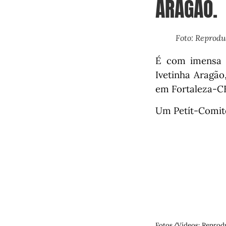
ARAGÃO.
Foto: Reprod
É com imensa a
Ivetinha Aragão
em Fortaleza-C
Um Petít-Comit
Fotos/Vídeos: Reprod