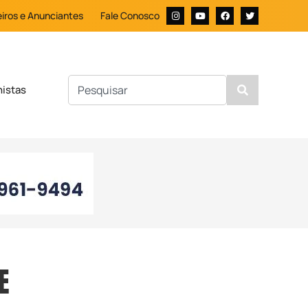
iros e Anunciantes
Fale Conosco
nistas
E