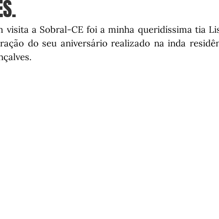
S.
visita a Sobral-CE foi a minha queridíssima tia Li
ção do seu aniversário realizado na inda residên
nçalves
.