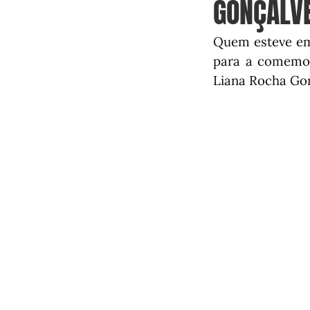
GONÇALVE
Quem esteve em 
para a comemora
Liana Rocha Go