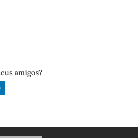
seus amigos?
n