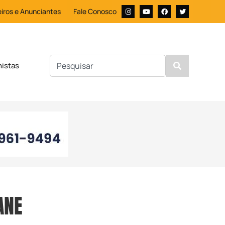
iros e Anunciantes
Fale Conosco
nistas
ANE