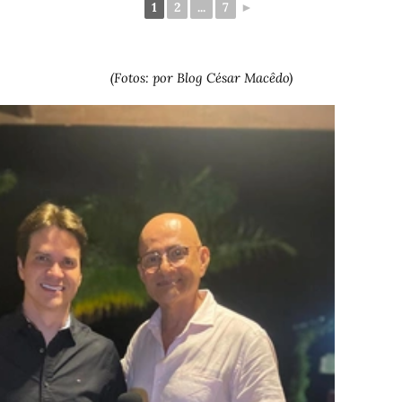
1
2
...
7
►
(Fotos: por Blog César Macêdo)