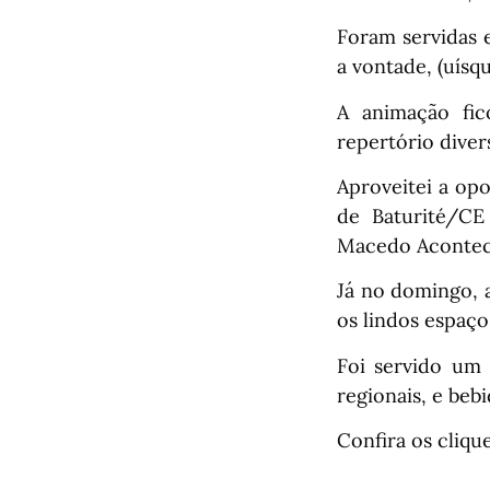
Foram servidas e
a vontade, (uísq
A animação fi
repertório diver
Aproveitei a op
de Baturité/CE
Macedo Acontec
Já no domingo, a
os lindos espaço
Foi servido um
regionais, e beb
Confira os clique