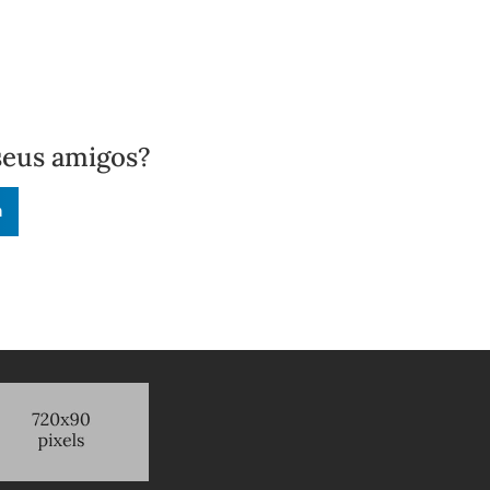
seus amigos?
n