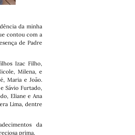
idência da minha
que contou com a
resença de Padre
lhos Izac Filho,
icole, Milena, e
é, Maria e João.
e Sávio Furtado,
do, Eliane e Ana
era Lima, dentre
radecimentos da
reciosa prima.