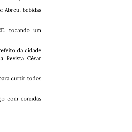
de Abreu, bebidas
CE, tocando um
efeito da cidade
a Revista César
para curtir todos
oço com comidas