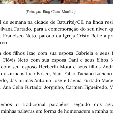
(Foto: por Blog César Macêdo)
nal de semana na cidade de Baturité/CE, na linda res
Silvana Furtado, para a comemoração do seu niver, 
 Francisco Neto, pároco da Igreja Cristo Rei e a p
rco.
dos filhos Izac com sua esposa Gabriela e seus fi
, Clóvis Neto com sua esposa Dani e seus filhos N
 com seu esposo Herberlh Mota e seus filhos Andr
dos irmãos João Bosco, Alan, Fábio Taciano Luciano 
redo, das primas Antônio José e Laenia Furtado Mace
 Ana Célia Furtado, Jorginho, Carmen Figueiredo, V
vemos o tradicional parabéns, seguido dos ag
 e minhas palavras em forma de homenagem a minha p