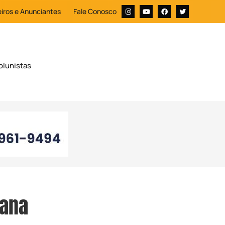
iros e Anunciantes
Fale Conosco
olunistas
vana