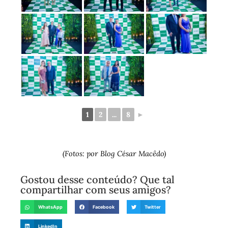
1
2
...
8
►
(Fotos: por Blog César Macêdo)
Gostou desse conteúdo? Que tal
compartilhar com seus amigos?
WhatsApp
Facebook
Twitter
LinkedIn