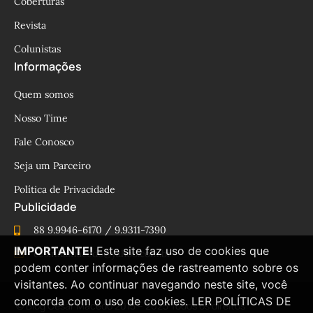
Coberturas
Revista
Colunistas
Informações
Quem somos
Nosso Time
Fale Conosco
Seja um Parceiro
Política de Privacidade
Publicidade
88 9.9946-6170 / 9.9311-7390
IMPORTANTE!
Este site faz uso de cookies que
cesinhamacedo@yahoo.com.br
podem conter informações de rastreamento sobre os
visitantes. Ao continuar navegando neste site, você
concorda com o uso de cookies.
LER POLÍTICAS DE
© Blog César Macêdo 2015 – 2025 Todos os direitos