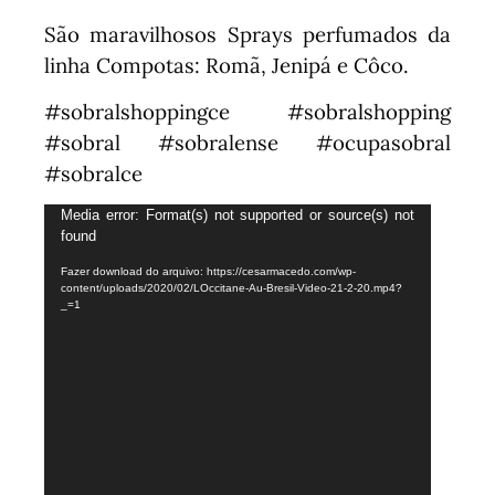
São maravilhosos Sprays perfumados da
linha Compotas: Romã, Jenipá e Côco.
#sobralshoppingce #sobralshopping
#sobral #sobralense #ocupasobral
#sobralce
Tocador
Media error: Format(s) not supported or source(s) not
found
de
vídeo
Fazer download do arquivo: https://cesarmacedo.com/wp-
content/uploads/2020/02/LOccitane-Au-Bresil-Video-21-2-20.mp4?
_=1