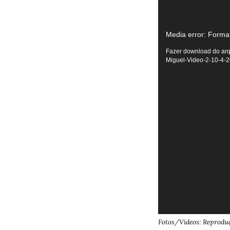
Tocador
Media error: Format
de
Fazer download do arq
Miguel-Video-2-10-4-
vídeo
Fotos/Vídeos: Reprodu