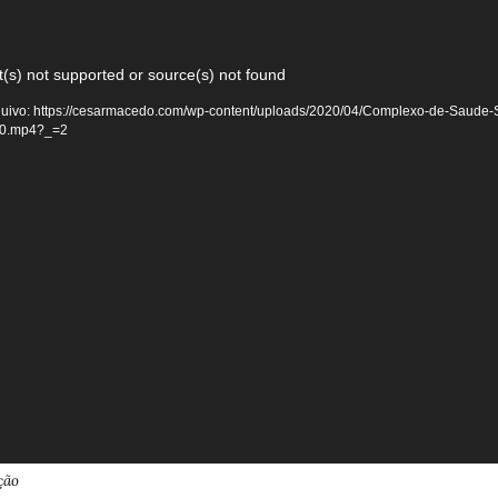
(s) not supported or source(s) not found
uivo: https://cesarmacedo.com/wp-content/uploads/2020/04/Complexo-de-Saude-
20.mp4?_=2
ção