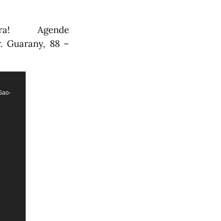
fira! ⠀⠀⠀ Agende
. Guarany, 88 –
Sao-