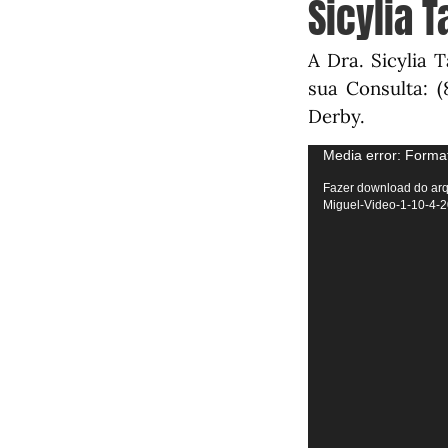
Sicylia 
A Dra. Sicylia 
sua Consulta: 
Derby.
Tocador
Media error: Format
de
Fazer download do arq
Miguel-Video-1-10-4-
vídeo