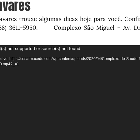
Tavares
Tavares trouxe algumas dicas hoje para você. Con
(88) 3611-5950.⠀⠀⠀ Complexo São Miguel – Av. Dr
(s) not supported or source(s) not found
uivo: https://cesarmacedo.com/wp-content/uploads/2020/04/Complexo-de-Saude-
20.mp4?_=1