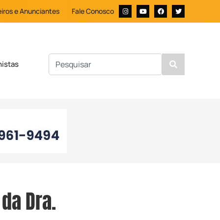
iros e Anunciantes
Fale Conosco
nistas
da Dra.