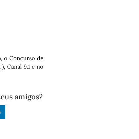
), o Concurso de
), Canal 9.1 e no
seus amigos?
n