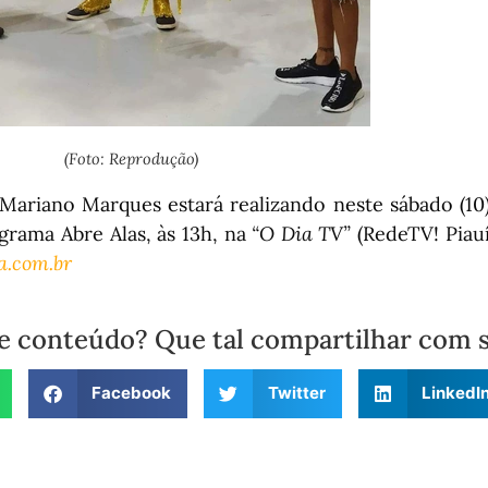
(Foto: Reprodução)
Mariano Marques estará realizando neste sábado (10
grama Abre Alas, às 13h, na
“O Dia TV”
(RedeTV! Piauí 
a.com.br
e conteúdo? Que tal compartilhar com 
Facebook
Twitter
LinkedI