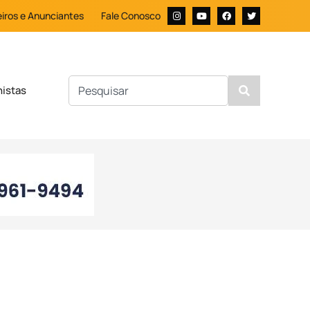
iros e Anunciantes
Fale Conosco
nistas