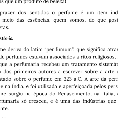
s que um produto de beleza!
razer dos sentidos o perfume é um item indi
r meio das essências, quem somos, do que gos
etas.
stória
me deriva do latim “per fumum”, que significa atr
de perfumes estavam associados a ritos religiosos, 
que a perfumaria recebeu um tratamento sistemáti
 dos primeiros autores a escrever sobre a arte 
atado sobre o perfume em 323 a.C. A arte da pe
 e na Índia, e foi utilizada e aperfeiçoada pelos pe
e surgiu na época do Renascimento, na Itália, e
erfumaria só cresceu, e é uma das indústrias que
nte.