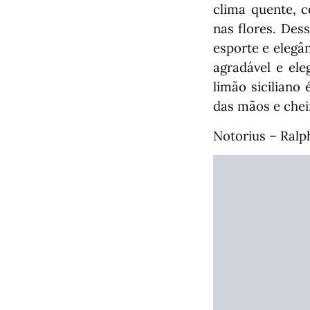
clima quente, c
nas flores. Des
esporte e elegâ
agradável e ele
limão siciliano
das mãos e chei
Notorius – Ralp