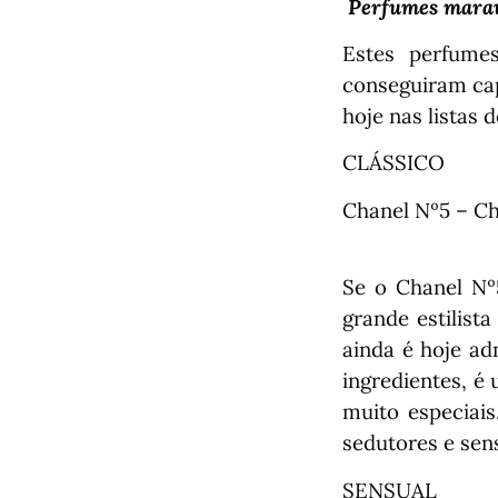
Perfumes marav
Estes perfume
conseguiram cap
hoje nas listas 
CLÁSSICO
Chanel Nº5 – C
Se o Chanel Nº5
grande estilist
ainda é hoje a
ingredientes, é
muito especiai
sedutores e sen
SENSUAL