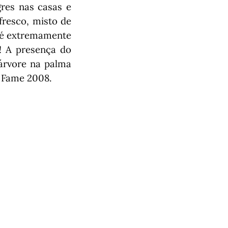
gres nas casas e
resco, misto de
n é extremamente
e! A presença do
 árvore na palma
f Fame 2008.