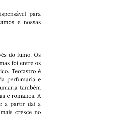
spensável para
tamos e nossas
avés do fumo. Os
mas foi entre os
co. Teofastro é
da perfumaria e
rfumaria também
rsas e romanos. A
 a partir dai a
 mais cresce no