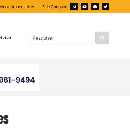
iros e Anunciantes
Fale Conosco
nistas
es