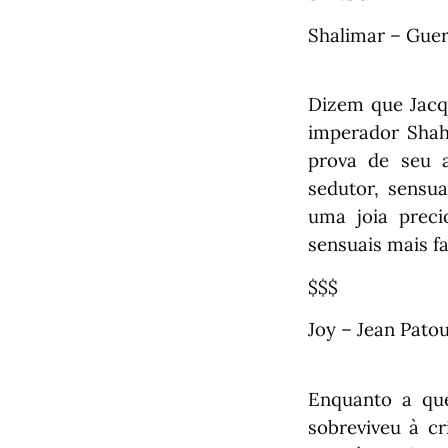
Shalimar – Guer
Dizem que Jacqu
imperador Shah
prova de seu 
sedutor, sensu
uma joia preci
sensuais mais 
$$$
Joy – Jean Pato
Enquanto a que
sobreviveu à cr