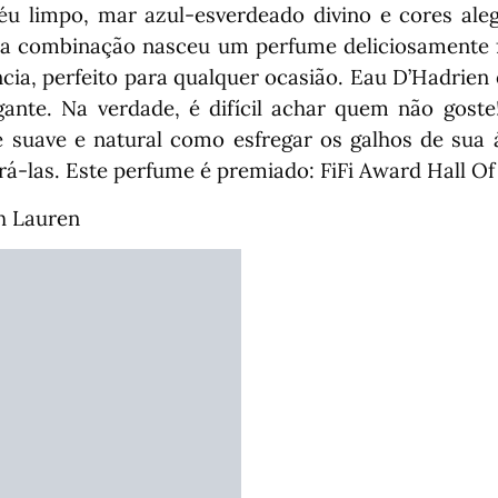
éu limpo, mar azul-esverdeado divino e cores ale
sa combinação nasceu um perfume deliciosamente f
ncia, perfeito para qualquer ocasião. Eau D’Hadrie
gante. Na verdade, é difícil achar quem não gost
 é suave e natural como esfregar os galhos de sua
rá-las. Este perfume é premiado: FiFi Award Hall O
h Lauren