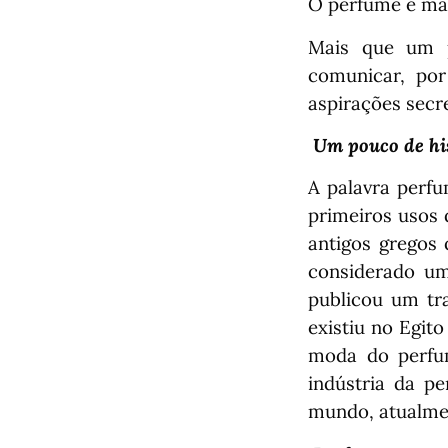
O perfume é mai
Mais que um p
comunicar, po
aspirações secr
Um pouco de hi
A palavra perfu
primeiros usos 
antigos gregos 
considerado um
publicou um tr
existiu no Egito
moda do perfum
indústria da p
mundo, atualme