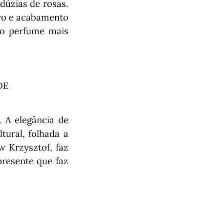
dúzias de rosas.
uro e acabamento
 o perfume mais
DE
 A elegância de
tural, folhada a
w Krzysztof, faz
resente que faz