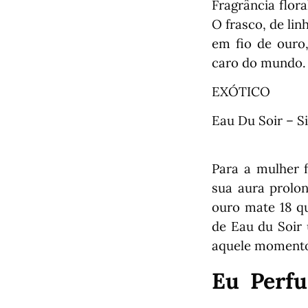
Fragrância flor
O frasco, de li
em fio de ouro,
caro do mundo.
EXÓTICO
Eau Du Soir – S
Para a mulher 
sua aura prolon
ouro mate 18 qu
de Eau du Soir 
aquele momento
Eu
Perf