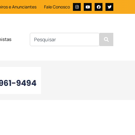
iros e Anunciantes
Fale Conosco
nistas