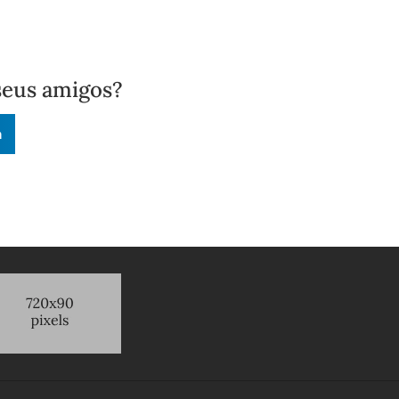
seus amigos?
n