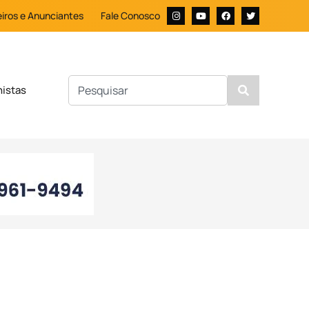
iros e Anunciantes
Fale Conosco
nistas