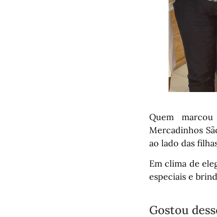
Quem marcou p
Mercadinhos São
ao lado das filha
Em clima de eleg
especiais e brin
Gostou dess