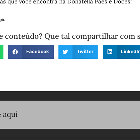
cias que você encontra na Donatella Pães e Doces!
ção
e conteúdo? Que tal compartilhar com 
Facebook
Twitter
LinkedI