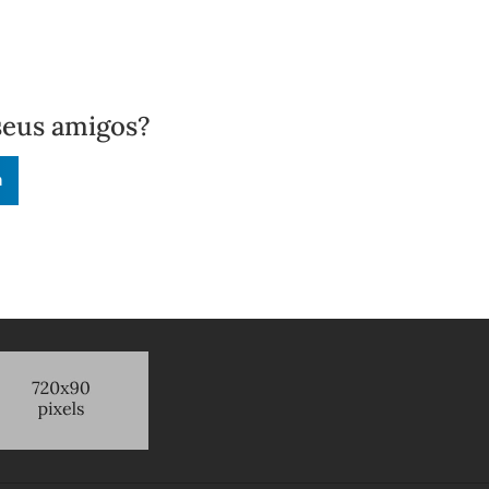
seus amigos?
n