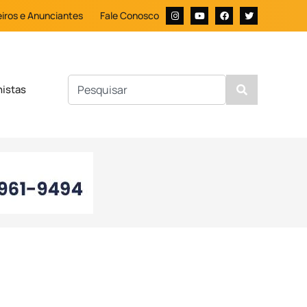
iros e Anunciantes
Fale Conosco
nistas