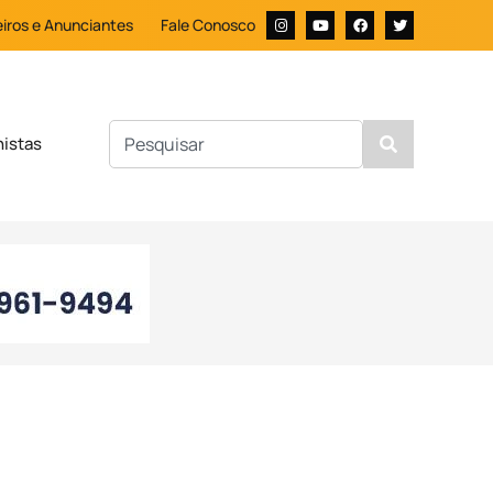
iros e Anunciantes
Fale Conosco
nistas