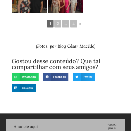
1
2
...
4
►
(Fotos: por Blog César Macêdo)
Gostou desse conteúdo? Que tal
compartilhar com seus amigos?
WhatsApp
Facebook
Twitter
LinkedIn