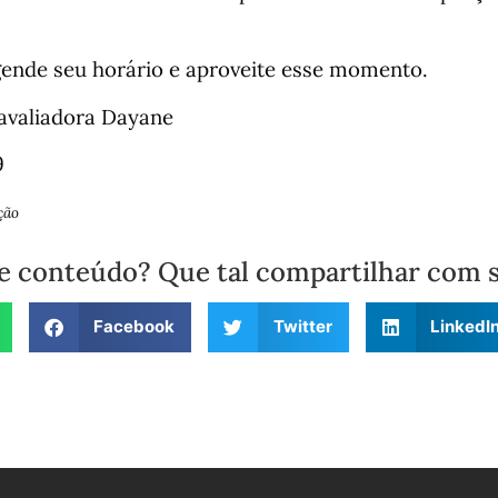
gende seu horário e aproveite esse momento.
avaliadora Dayane
9
ção
e conteúdo? Que tal compartilhar com 
Facebook
Twitter
LinkedI