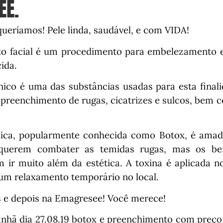
EE.
queríamos! Pele linda, saudável, e com VIDA!
o facial é um procedimento para embelezamento e
ida.
nico é uma das substâncias usadas para esta final
 preenchimento de rugas, cicatrizes e sulcos, bem
ínica, popularmente conhecida como Botox, é ama
querem combater as temidas rugas, mas os ben
 ir muito além da estética. A toxina é aplicada 
um relaxamento temporário no local.
s e depois na Emagresee! Você merece!
nhã dia 27.08.19 botox e preenchimento com preço