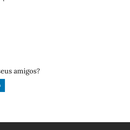
seus amigos?
n