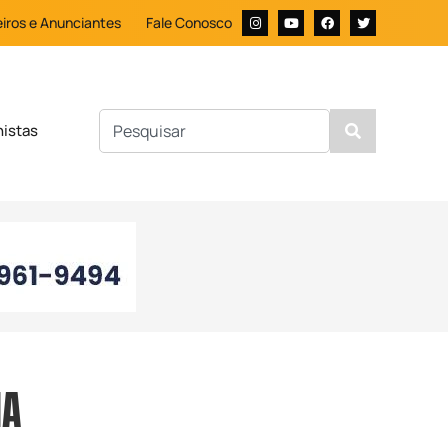
iros e Anunciantes
Fale Conosco
nistas
NA