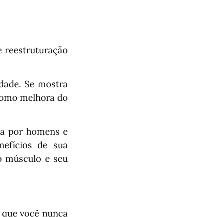
 reestruturação
idade. Se mostra
 como melhora do
da por homens e
efícios de sua
no músculo e seu
 que você nunca