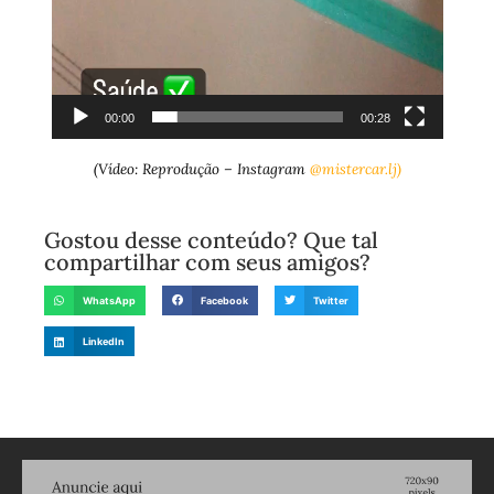
00:00
00:28
(Vídeo: Reprodução – Instagram
@mistercar.lj)
Gostou desse conteúdo? Que tal
compartilhar com seus amigos?
WhatsApp
Facebook
Twitter
LinkedIn