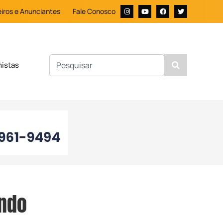
iros e Anunciantes
Fale Conosco
nistas
ando