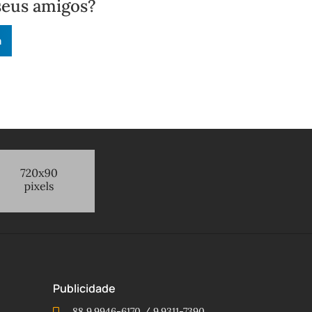
seus amigos?
n
Publicidade
88 9.9946-6170 / 9.9311-7390