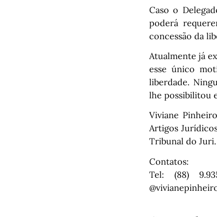
Caso o Delegad
poderá requerer
concessão da lib
Atualmente já ex
esse único moti
liberdade. Ning
lhe possibilitou
Viviane Pinheir
Artigos Jurídico
Tribunal do Juri.
Contatos:
Tel: (88) 9.9
@vivianepinheir