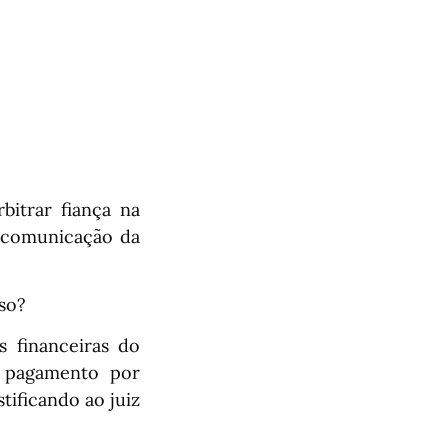
itrar fiança na
s comunicação da
eso?
s financeiras do
o pagamento por
tificando ao juiz