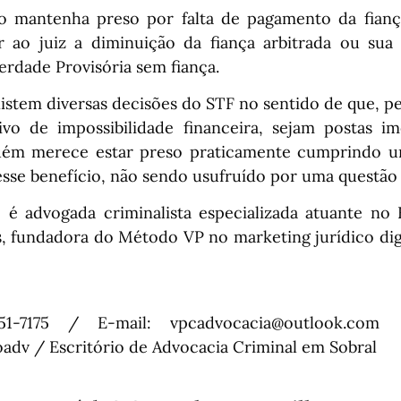
o mantenha preso por falta de pagamento da fianç
 ao juiz a diminuição da fiança arbitrada ou sua
erdade Provisória sem fiança.
istem diversas decisões do STF no sentido de que, p
vo de impossibilidade financeira, sejam postas i
uém merece estar preso praticamente cumprindo um
 esse benefício, não sendo usufruído por uma questão 
o é advogada criminalista especializada atuante no B
s, fundadora do Método VP no marketing jurídico dig
351-7175 / E-mail: vpcadvocacia@outlook.co
oadv / Escritório de Advocacia Criminal em Sobral