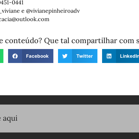
9451-0441
_viviane e @vivianepinheiroadv
ocacia@outlook.com
e conteúdo? Que tal compartilhar com 
Facebook
Twitter
LinkedI