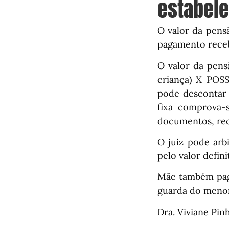
estabele
O valor da pens
pagamento rece
O valor da pens
criança) X POSS
pode descontar
fixa comprova-
documentos, reci
O juiz pode arb
pelo valor defini
Mãe também paga
guarda do menor
Dra. Viviane Pin