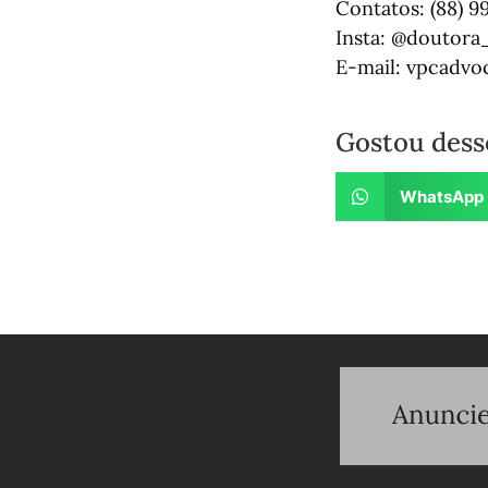
Contatos: (88) 9
Insta: @doutora
E-mail: vpcadv
Gostou dess
WhatsApp