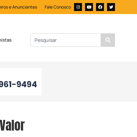
iros e Anunciantes
Fale Conosco
nistas
Valor