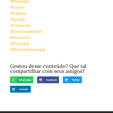
#massape
#carire
#varjota
#granja
#camocim
#DentistaSobral
#meruoca
#Portugal
#DentistaPortugal
Gostou desse conteúdo? Que tal
compartilhar com seus amigos?
WhatsApp
Facebook
Twitter
LinkedIn