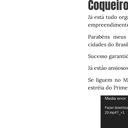
Coqueir
Já está tudo or
empreendimento 
Parabéns meus a
cidades do Brasil
Sucesso garanti
Já estão ansiosos
Se liguem no M
estréia do Prime
Media error:
Fazer download
20.mp4?_=1