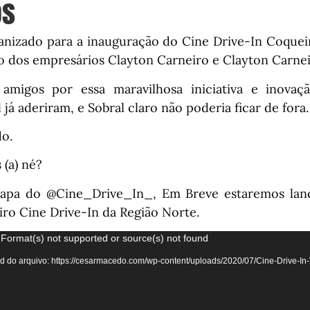
os
ganizado para a inauguração do Cine Drive-In Coquei
dos empresários Clayton Carneiro e Clayton Carneir
migos por essa maravilhosa iniciativa e inovação
 já aderiram, e Sobral claro não poderia ficar de fora.
do.
 (a) né?
apa do @Cine_Drive_In_, Em Breve estaremos lan
iro Cine Drive-In da Região Norte.
Tocador
 Format(s) not supported or source(s) not found
de
 do arquivo: https://cesarmacedo.com/wp-content/uploads/2020/07/Cine-Drive-In
vídeo