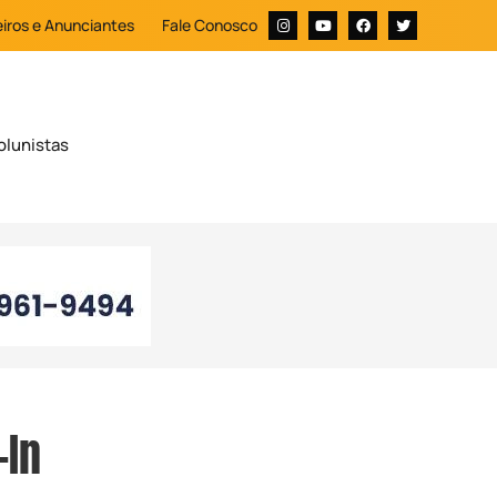
iros e Anunciantes
Fale Conosco
olunistas
-In