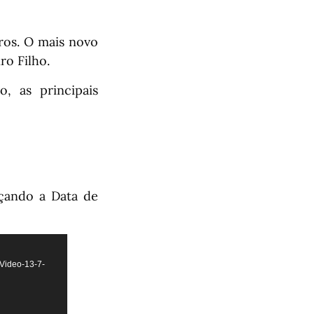
ros. O mais novo
o Filho.
, as principais
çando a Data de
-Video-13-7-