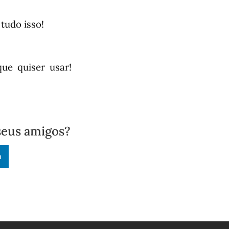
tudo isso!
ue quiser usar!
seus amigos?
n