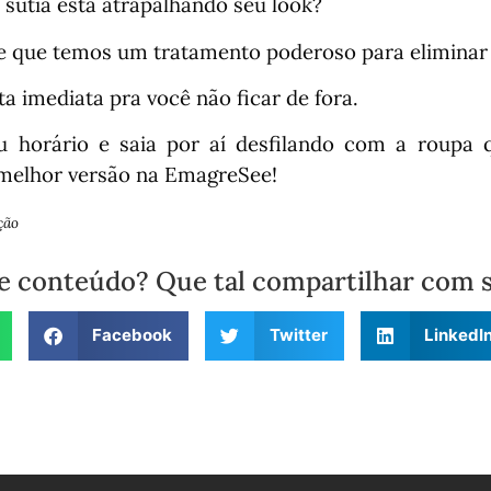
 sutiã está atrapalhando seu look?
 que temos um tratamento poderoso para eliminar 
a imediata pra você não ficar de fora.
u horário e saia por aí desfilando com a roupa q
 melhor versão na EmagreSee!
ção
e conteúdo? Que tal compartilhar com 
Facebook
Twitter
LinkedI