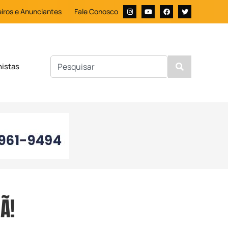
iros e Anunciantes
Fale Conosco
nistas
Ã!