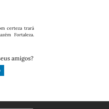
om certeza trará
azém Fortaleza.
seus amigos?
n