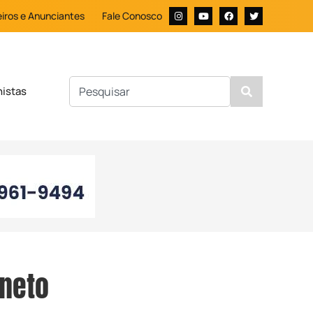
iros e Anunciantes
Fale Conosco
nistas
neto