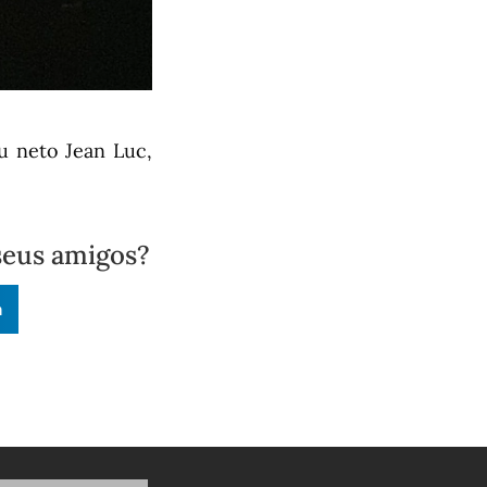
u neto Jean Luc,
seus amigos?
n