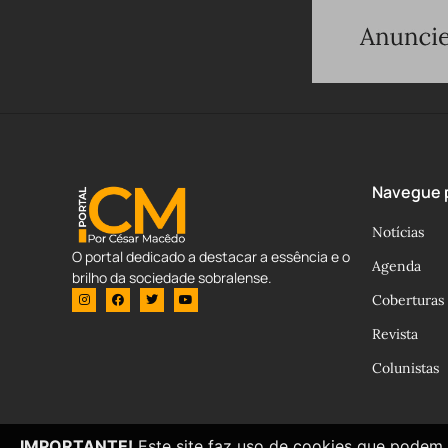
Navegue p
Notícias
O portal dedicado a destacar a essência e o
Agenda
brilho da sociedade sobralense.
Coberturas
Revista
Colunistas
IMPORTANTE!
Este site faz uso de cookies que podem 