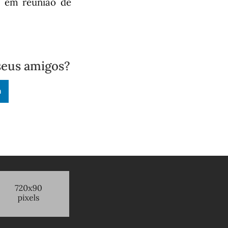
, em reunião de
seus amigos?
n