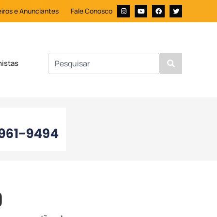
iros e Anunciantes
Fale Conosco
nistas
o