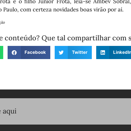
ota e o filho Júnior Frota, leia-se Ambev Sobral
 Paulo, com certeza novidades boas virão por aí.
ção
e conteúdo? Que tal compartilhar com 
Facebook
Twitter
LinkedI