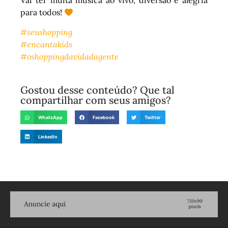
Vai ter muita música ao vivo, diversão e alegria
para todos!
#seushopping
#encantakids
#oshoppingdavidadagente
Gostou desse conteúdo? Que tal
compartilhar com seus amigos?
WhatsApp
Facebook
Twitter
LinkedIn