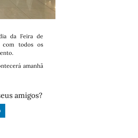
dia da Feira de
to com todos os
vento.
ontecerá amanhã
seus amigos?
n