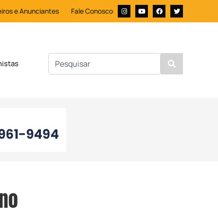
iros e Anunciantes
Fale Conosco
nistas
 no