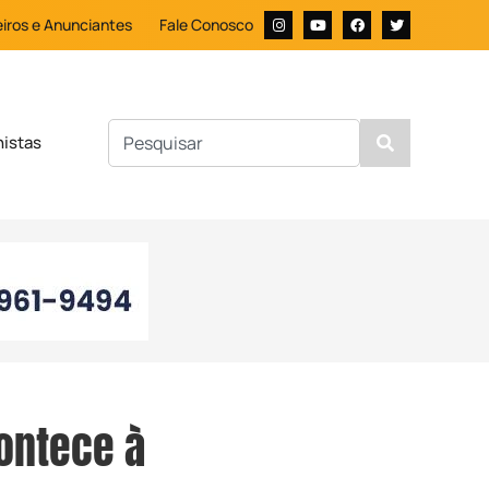
iros e Anunciantes
Fale Conosco
nistas
ontece à