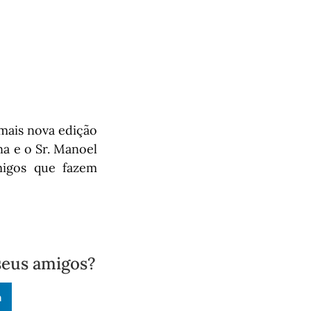
 mais nova edição
a e o Sr. Manoel
migos que fazem
seus amigos?
n