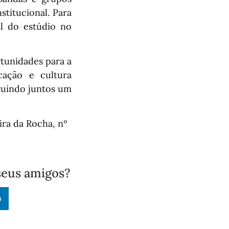
stitucional. Para
al do estúdio no
rtunidades para a
cação e cultura
truindo juntos um
ra da Rocha, nº
seus amigos?
n