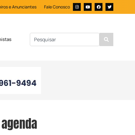
iros e Anunciantes
Fale Conosco
nistas
e agenda