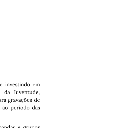
ue investindo em
o da Juventude,
ara gravações de
o ao período das
 bandas e grupos