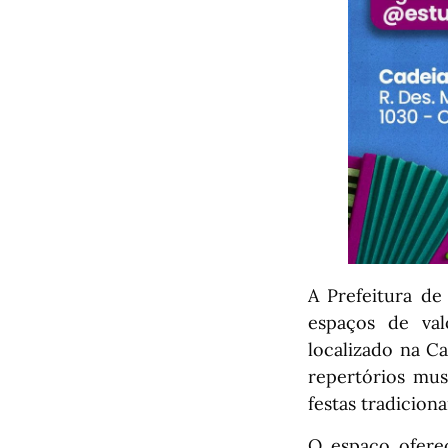
A Prefeitura de
espaços de val
localizado na C
repertórios mus
festas tradicion
O espaço oferec