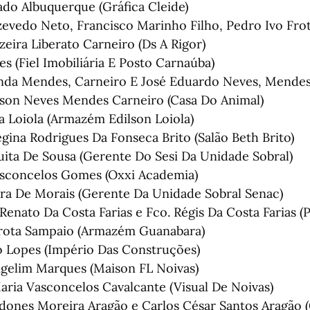
ado Albuquerque (Gráfica Cleide)
evedo Neto, Francisco Marinho Filho, Pedro Ivo Frota
zeira Liberato Carneiro (Ds A Rigor)
s (Fiel Imobiliária E Posto Carnaúba)
nda Mendes, Carneiro E José Eduardo Neves, Mendes
son Neves Mendes Carneiro (Casa Do Animal)
a Loiola (Armazém Edilson Loiola)
egina Rodrigues Da Fonseca Brito (Salão Beth Brito)
ita De Sousa (Gerente Do Sesi Da Unidade Sobral)
asconcelos Gomes (Oxxi Academia)
ira De Morais (Gerente Da Unidade Sobral Senac)
 Renato Da Costa Farias e Fco. Régis Da Costa Farias (
rota Sampaio (Armazém Guanabara)
o Lopes (Império Das Construções)
gelim Marques (Maison FL Noivas)
aria Vasconcelos Cavalcante (Visual De Noivas)
dones Moreira Aragão e Carlos César Santos Aragão