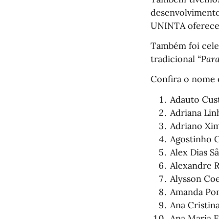
desenvolvimento
UNINTA oferece,
Também foi cele
tradicional
“Par
Confira o nome 
Adauto Cus
Adriana Lin
Adriano Xim
Agostinho C
Alex Dias S
Alexandre R
Alysson Coe
Amanda Pont
Ana Cristin
Ana Maria F