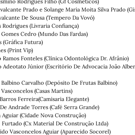
ismino Rodrigues Filho (Gf Cosméticos)
valcante Prado e Solange Maria Moita Silva Prado (G
alcante De Sousa (Tempero Da Vovó)
 Rodrigues (Livraria Confiança)
ca Gomes Cedro (Mundo Das Fardas)
s (Gráfica Futura)
s (Print Vip)
o Ramos Fonteles (Clínica Odontológica Dr. Afrânio)
o Adeotato Júnior (Escritório De Advocacia João Alb
a Balbino Carvalho (Depósito De Frutas Balbino)
a Vasconcelos (Casas Martins)
Barros Ferreira(Camisaria Elegante)
o De Andrade Torres (Café Serra Grande)
va Aguiar (Cidade Nova Construção)
 Furtado (Cx Material De Construção Ltda)
ido Vasconcelos Aguiar (Aparecido Socorel)