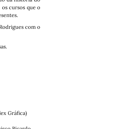
 os cursos que o
esentes.
 Rodrigues com o
as.
lex Gráfica)
cisco Ricardo