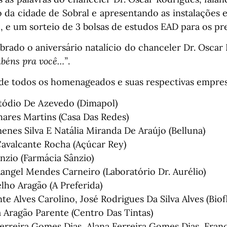
 da cidade de Sobral e apresentando as instalações e
 e um sorteio de 3 bolsas de estudos EAD para os pr
brado o aniversário natalício do chanceler Dr. Oscar
abéns pra você…”
.
de todos os homenageados e suas respectivas empres
tódio De Azevedo (Dimapol)
hares Martins (Casa Das Redes)
enes Silva E Natália Miranda De Araújo (Belluna)
avalcante Rocha (Açúcar Rey)
ânzio (Farmácia Sânzio)
angel Mendes Carneiro (Laboratório Dr. Aurélio)
lho Aragão (A Preferida)
e Alves Carolino, José Rodrigues Da Silva Alves (Biof
a Aragão Parente (Centro Das Tintas)
erreira Gomes Dias, Alana Ferreira Gomes Dias, Fran