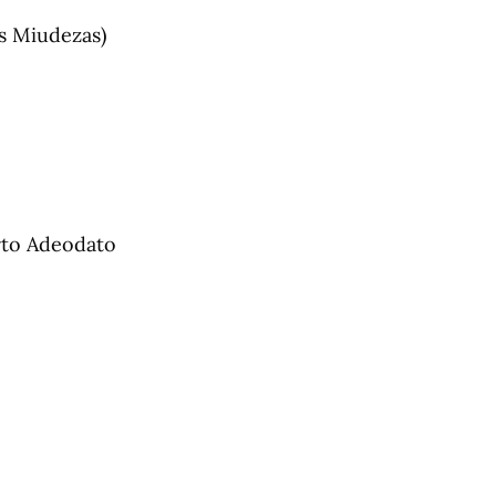
is Miudezas)
erto Adeodato