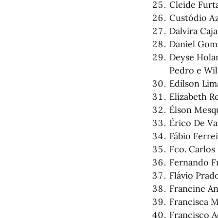
Cleide Furt
Custódio Az
Dalvira Caja
Daniel Gome
Deyse Hola
Pedro e Wil
Edilson Lim
Elizabeth R
Élson Mesqu
Érico De V
Fábio Ferre
Fco. Carlos
Fernando F
Flávio Prad
Francine An
Francisca M
Francisco A