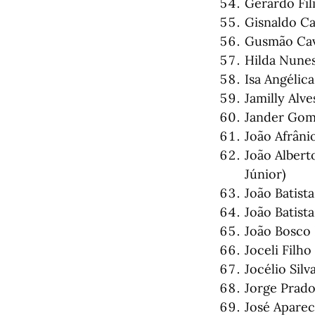
Gerardo Fil
Gisnaldo Ca
Gusmão Cav
Hilda Nunes
Isa Angéli
Jamilly Alve
Jander Gome
João Afrâni
João Albert
Júnior)
João Batist
João Batist
João Bosco 
Joceli Filh
Jocélio Sil
Jorge Prado
José Aparec