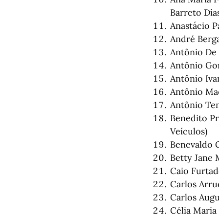
Barreto Dias
Anastácio P
André Berga
Antônio De 
Antônio Go
Antônio Iva
Antônio Mac
Antônio Ten
Benedito Pr
Veículos)
Benevaldo C
Betty Jane 
Caio Furtad
Carlos Arru
Carlos Augu
Célia Maria