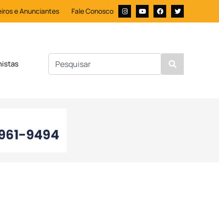
iros e Anunciantes
Fale Conosco
nistas