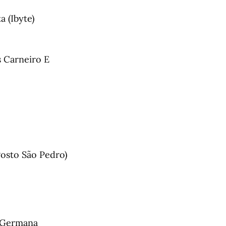
 (Ibyte)
 Carneiro E
Posto São Pedro)
 (Germana