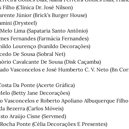
 Filho (Clínica Dr. José Nilson)
arente Júnior (Brick’s Burger House)
mini (Drysteel)
Melo Lima (Sapataria Santo Antônio)
mes Fernandes (Farmácia Fernandes)
nildo Lourenço (Ivanildo Decorações)
edo De Sousa (Sobral Net)
ório Cavalcante De Sousa (Disk Caçamba)
ado Vasconcelos e José Humberto C. V. Neto (Bn Cor
osta Da Ponte (Acerte Gráfica)
Melo (Betty Jane Decorações)
o Vasconcelos e Roberto Apoliano Albuquerque Filho
da Bezerra (Carlos Móveis)
sto Araújo Cisne (Servmed)
 Rocha Ponte (Célia Decorações E Presentes)