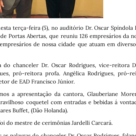
desta terça-feira (5), no auditório Dr. Oscar Spíndola
e Portas Abertas, que reuniu 126 empresários da no
empresários de nossa cidade que atuam em divers
do chanceler Dr. Oscar Rodrigues, vice-reitora D
ues, pró-reitora profa. Angélica Rodrigues, pró-re
etor de EAD Francisco Júnior.
mos a apresentação da cantora, Glauberiane Moren
ravilhoso coquetel com entradas e bebidas á vonta
ares Buffet, (Dão Holanda).
oi do mestre de cerimônias Jardelli Carcará.
as palavras do chanceler Dr. Oscar Rodrigues, faland