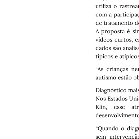
utiliza o rastr
com a participaç
de tratamento de
A proposta é si
vídeos curtos, 
dados são anali
típicos e atípic
“As crianças ne
autismo estão ob
Diagnóstico mais
Nos Estados Unid
Klin, esse a
desenvolvimento
“Quando o diagn
sem intervençã