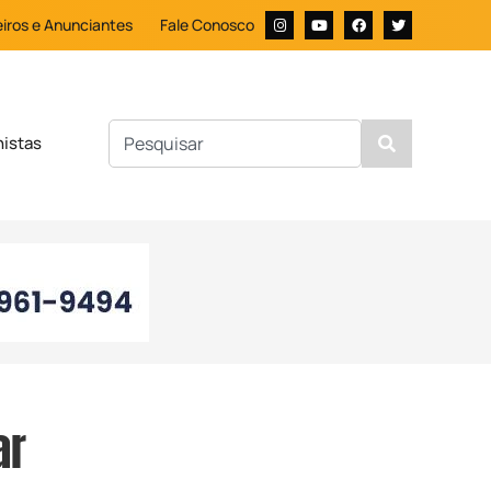
iros e Anunciantes
Fale Conosco
nistas
ar