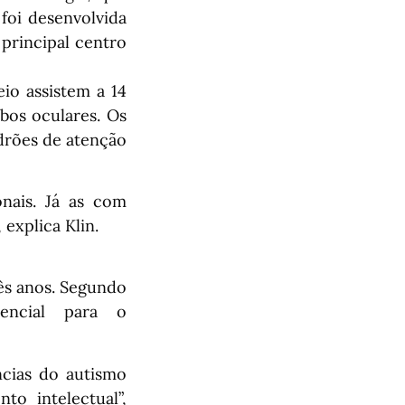
foi desenvolvida
 principal centro
io assistem a 14
bos oculares. Os
drões de atenção
nais. Já as com
explica Klin.
rês anos. Segundo
encial para o
ncias do autismo
o intelectual”,