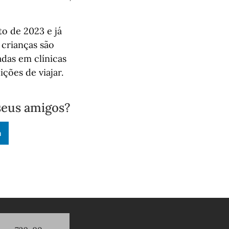
o de 2023 e já
 crianças são
adas em clínicas
ções de viajar.
seus amigos?
n