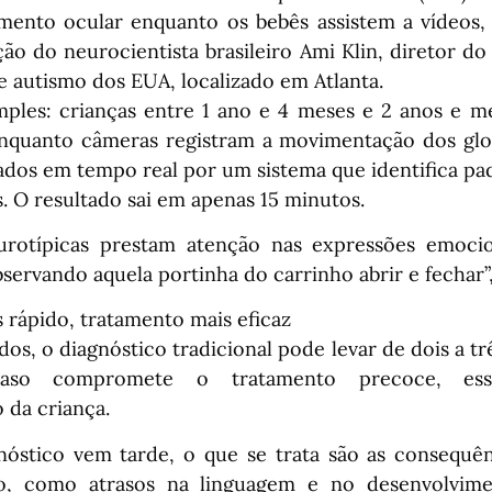
eamento ocular enquanto os bebês assistem a vídeos, 
ão do neurocientista brasileiro Ami Klin, diretor do
 autismo dos EUA, localizado em Atlanta.
mples: crianças entre 1 ano e 4 meses e 2 anos e me
enquanto câmeras registram a movimentação dos glo
sados em tempo real por um sistema que identifica pa
os. O resultado sai em apenas 15 minutos.
urotípicas prestam atenção nas expressões emocio
servando aquela portinha do carrinho abrir e fechar”, 
 rápido, tratamento mais eficaz
os, o diagnóstico tradicional pode levar de dois a t
traso compromete o tratamento precoce, ess
 da criança.
óstico vem tarde, o que se trata são as consequê
o, como atrasos na linguagem e no desenvolviment