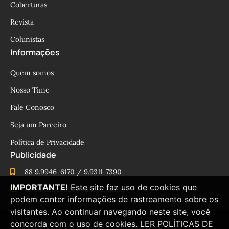
Coberturas
Revista
Colunistas
Informações
Quem somos
Nosso Time
Fale Conosco
Seja um Parceiro
Política de Privacidade
Publicidade
88 9.9946-6170 / 9.9311-7390
IMPORTANTE!
Este site faz uso de cookies que
cesinhamacedo@yahoo.com.br
podem conter informações de rastreamento sobre os
visitantes. Ao continuar navegando neste site, você
concorda com o uso de cookies.
LER POLÍTICAS DE
© Blog César Macêdo 2015 – 2025 Todos os direitos