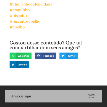
#cheirinhodefelicidade
#coquinho
#biscoitos
#biscoitoscoelho
#coelho
Gostou desse conteúdo? Que tal
compartilhar com seus amigos?
WhatsApp
Facebook
Twitter
LinkedIn