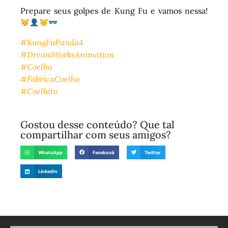
Prepare seus golpes de Kung Fu e vamos nessa!
#KungFuPanda4
#DreamWorksAnimation
#Coelho
#FábricaCoelho
#Coelhito
Gostou desse conteúdo? Que tal
compartilhar com seus amigos?
WhatsApp
Facebook
Twitter
LinkedIn