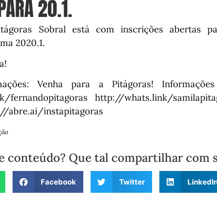
PARA 20.1.
itágoras Sobral está com inscrições abertas p
ma 2020.1.
a!
mações:
Venha para a Pitágoras!
Informaçõe
nk/fernandopitagoras
http://whats.link/samilapit
://abre.ai/instapitagoras
ção
e conteúdo? Que tal compartilhar com 
Facebook
Twitter
LinkedI