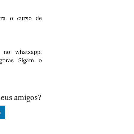
ara o curso de
s no whatsapp:
agoras
Sigam o
seus amigos?
n