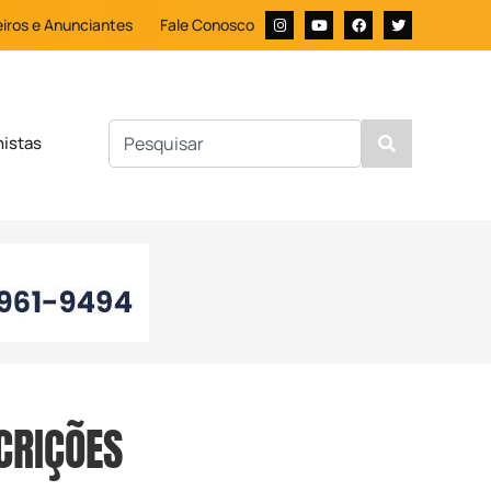
iros e Anunciantes
Fale Conosco
nistas
CRIÇÕES