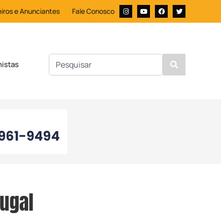
iros e Anunciantes
Fale Conosco
nistas
tugal