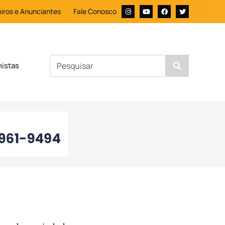
iros e Anunciantes
Fale Conosco
nistas