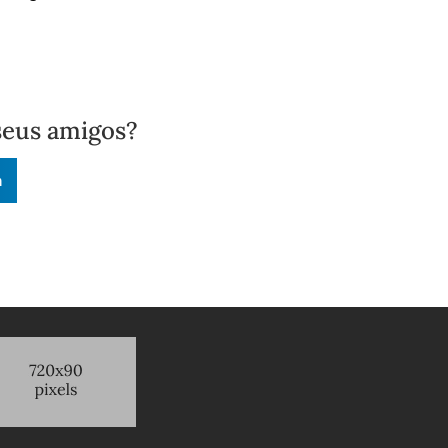
seus amigos?
n