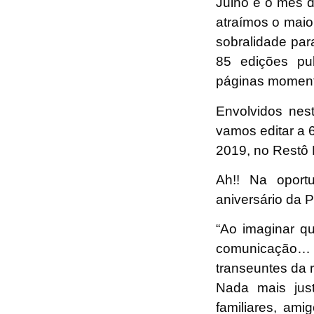
Julho é o mês d
atraímos o maio
sobralidade par
85 edições pu
páginas moment
Envolvidos ne
vamos editar a 6
2019, no Restô 
Ah!! Na oport
aniversário da P
“Ao imaginar q
comunicação… f
transeuntes da 
Nada mais just
familiares, ami