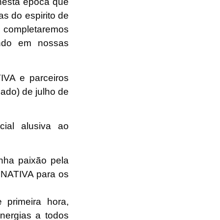
nesta época que
s do espirito de
e completaremos
ando em nossas
VA e parceiros
bado) de julho de
ial alusiva ao
nha paixão pela
RNATIVA para os
 primeira hora,
energias a todos