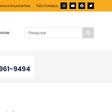
iros e Anunciantes
Fale Conosco
nistas