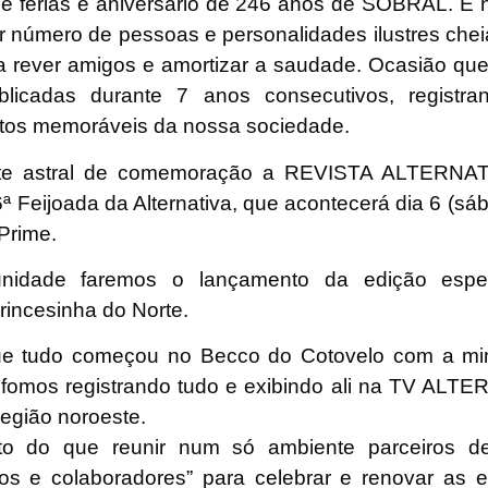
e férias e aniversário de 246 anos de SOBRAL. É 
r número de pessoas e personalidades ilustres cheia
a rever amigos e amortizar a saudade. Ocasião qu
blicadas durante 7 anos consecutivos, registr
os memoráveis da nossa sociedade.
ste astral de comemoração a REVISTA ALTERNATI
ª Feijoada da Alternativa, que acontecerá dia 6 (sá
Prime.
unidade faremos o lançamento da edição espec
rincesinha do Norte.
ue tudo começou no Becco do Cotovelo com a mi
omos registrando tudo e exibindo ali na TV ALTE
região noroeste.
o do que reunir num só ambiente parceiros de
gos e colaboradores” para celebrar e renovar as 