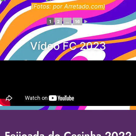
(Fotos: por Arretado.com)
1
2
...
16
►
Vídeo FC 2023
Feijoada do Cesinha 2022