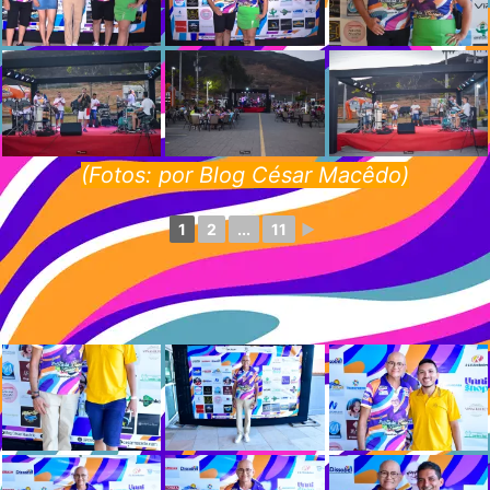
(Fotos: por Blog César Macêdo)
1
2
...
11
►