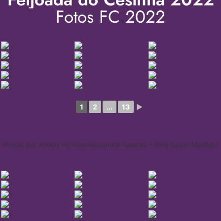
Fotos FC 2022
1
2
...
13
►
(Fotos: por Abdias Ferreira/Alexandre Tavares – Blog César Macêdo)