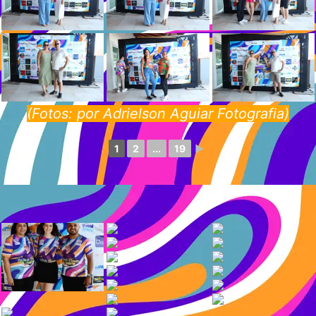
(Fotos: por Adrielson Aguiar Fotografia)
1
2
...
19
►