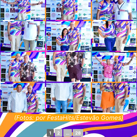
(Fotos: por FestaHits/Estevão Gomes)
1
2
...
28
►