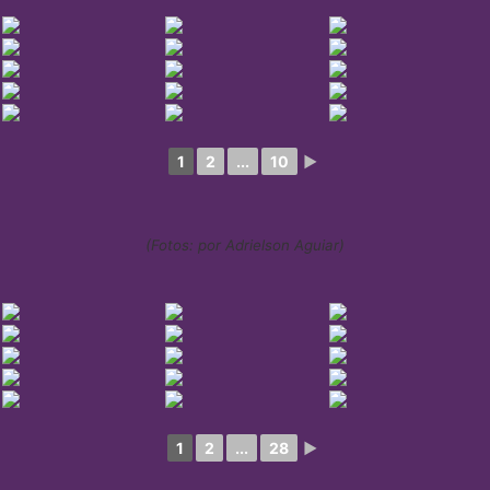
1
2
...
10
►
(Fotos: por Adrielson Aguiar)
1
2
...
28
►