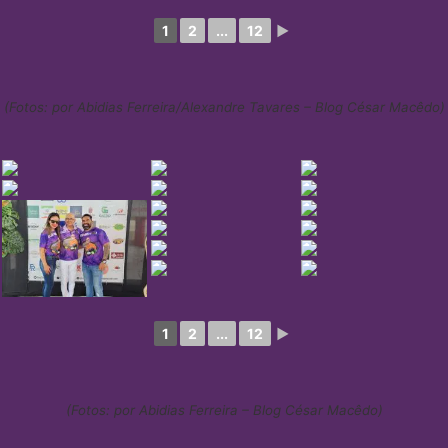
1
2
...
12
►
(Fotos: por Abidias Ferreira/Alexandre Tavares – Blog César Macêdo)
1
2
...
12
►
(Fotos: por Abidias Ferreira – Blog César Macêdo)