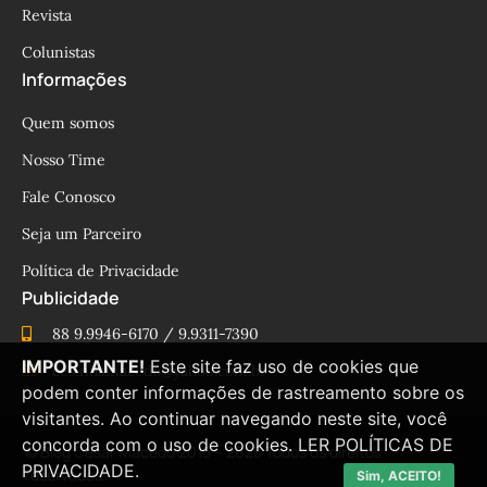
Revista
Colunistas
Informações
Quem somos
Nosso Time
Fale Conosco
Seja um Parceiro
Política de Privacidade
Publicidade
88 9.9946-6170 / 9.9311-7390
IMPORTANTE!
Este site faz uso de cookies que
cesinhamacedo@yahoo.com.br
podem conter informações de rastreamento sobre os
visitantes. Ao continuar navegando neste site, você
concorda com o uso de cookies.
LER POLÍTICAS DE
© Blog César Macêdo 2015 – 2025 Todos os direitos
PRIVACIDADE.
reservados.
Sim, ACEITO!