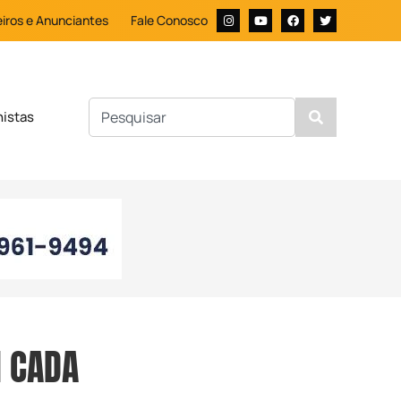
iros e Anunciantes
Fale Conosco
nistas
M CADA