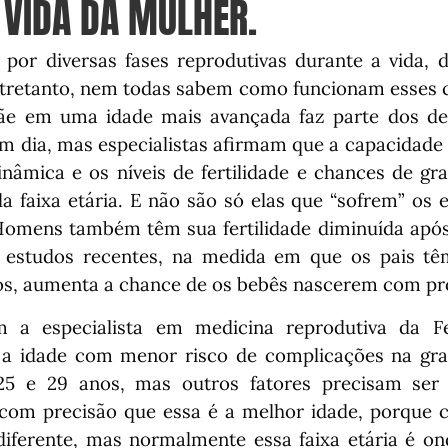
 VIDA DA MULHER.
por diversas fases reprodutivas durante a vida, d
ntretanto, nem todas sabem como funcionam esses c
ãe em uma idade mais avançada faz parte dos de
m dia, mas especialistas afirmam que a capacidade
inâmica e os níveis de fertilidade e chances de gr
 faixa etária. E não são só elas que “sofrem” os 
Homens também têm sua fertilidade diminuída após
estudos recentes, na medida em que os pais tê
hos, aumenta a chance de os bebês nascerem com p
a especialista em medicina reprodutiva da Fe
, a idade com menor risco de complicações na gra
25 e 29 anos, mas outros fatores precisam ser 
com precisão que essa é a melhor idade, porque 
iferente, mas normalmente essa faixa etária é o