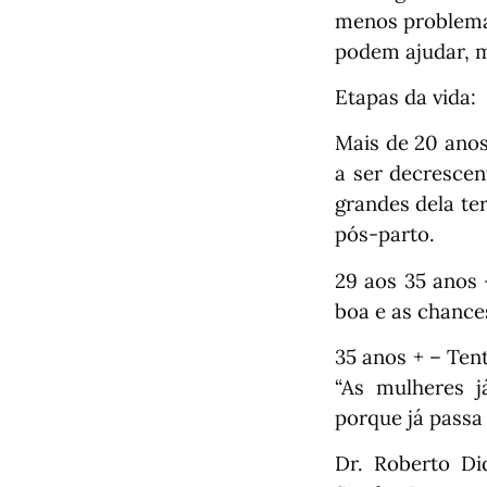
menos problemas”
podem ajudar, m
Etapas da vida:
Mais de 20 anos
a ser decrescen
grandes dela te
pós-parto.
29 aos 35 anos 
boa e as chance
35 anos + – Ten
“As mulheres j
porque já passa 
Dr. Roberto Did