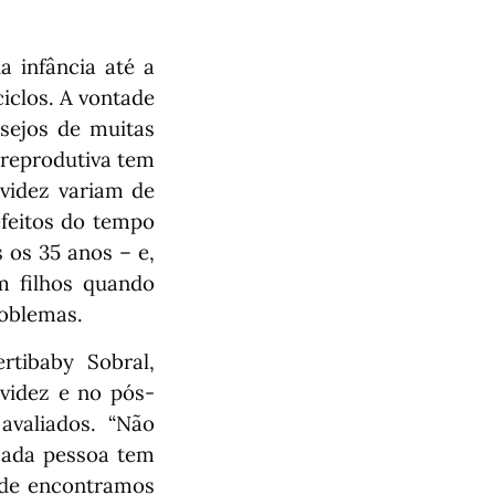
a infância até a
iclos. A vontade
sejos de muitas
 reprodutiva tem
avidez variam de
efeitos do tempo
 os 35 anos – e,
m filhos quando
roblemas.
rtibaby Sobral,
videz e no pós-
avaliados. “Não
cada pessoa tem
nde encontramos