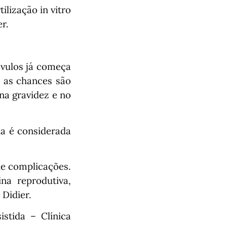
ilização in vitro
r.
óvulos já começa
, as chances são
na gravidez e no
da é considerada
de complicações.
na reprodutiva,
 Didier.
stida – Clínica