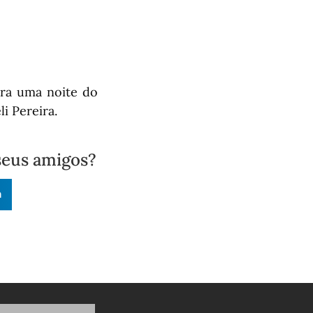
ara uma noite do
i Pereira.
seus amigos?
n