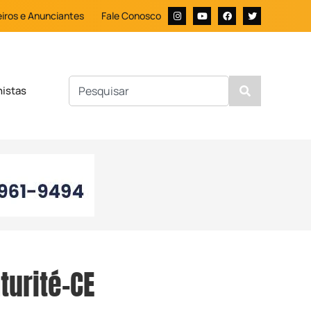
iros e Anunciantes
Fale Conosco
nistas
turité-CE