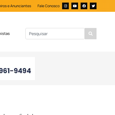
iros e Anunciantes
Fale Conosco
nistas