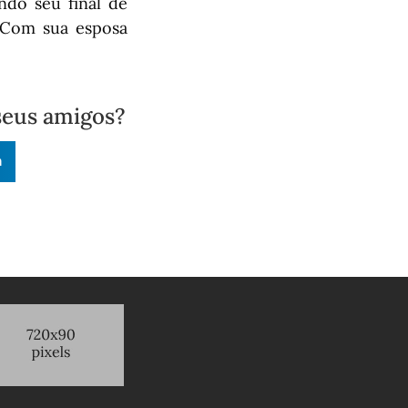
ndo seu final de
. Com sua esposa
seus amigos?
n