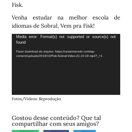
Fisk.
Venha estudar na melhor escola de
idiomas de Sobral, Vem pra Fisk!
Tocador
Media error: Format(s) not supported or source(s) not
found
de
vídeo
Fazer download do arquivo: https://cesarmacedo.com/wp-
content/uploads/2019/10/Fisk-Sobral-Video-21-10-19.mp4?_=1
Fotos/Vídeos: Reprodução
Gostou desse conteúdo? Que tal
compartilhar com seus amigos?