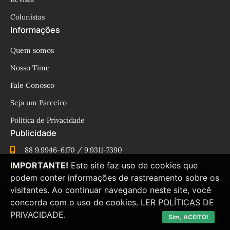
Colunistas
Informações
Quem somos
Nosso Time
Fale Conosco
Seja um Parceiro
Política de Privacidade
Publicidade
88 9.9946-6170 / 9.9311-7390
IMPORTANTE!
Este site faz uso de cookies que
cesinhamacedo@yahoo.com.br
podem conter informações de rastreamento sobre os
visitantes. Ao continuar navegando neste site, você
concorda com o uso de cookies.
LER POLÍTICAS DE
© Blog César Macêdo 2015 – 2025 Todos os direitos
PRIVACIDADE.
reservados.
Sim, ACEITO!