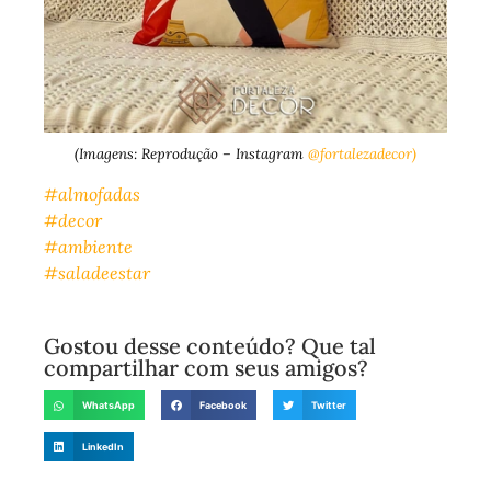
(Imagens: Reprodução – Instagram
@fortalezadecor)
#almofadas
#decor
#ambiente
#saladeestar
Gostou desse conteúdo? Que tal
compartilhar com seus amigos?
WhatsApp
Facebook
Twitter
LinkedIn