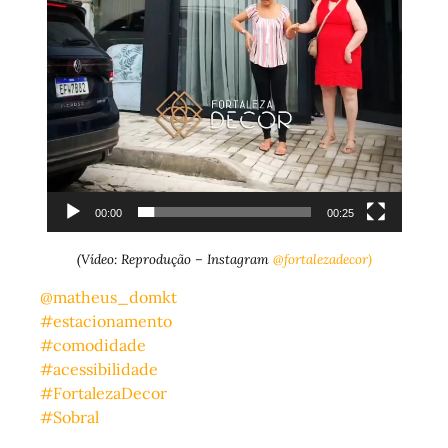
00:00
00:25
(Vídeo: Reprodução – Instagram
@fortalezadecor)
@matheus_domkt
#estacionamento
#comodidade
#acessibilidade
#FortalezaDecor
#Sobral