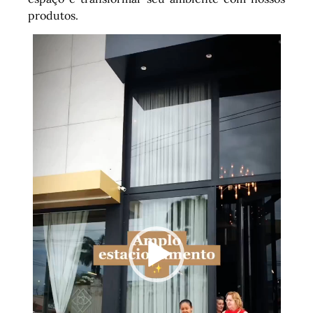
produtos.
Tocador
de
vídeo