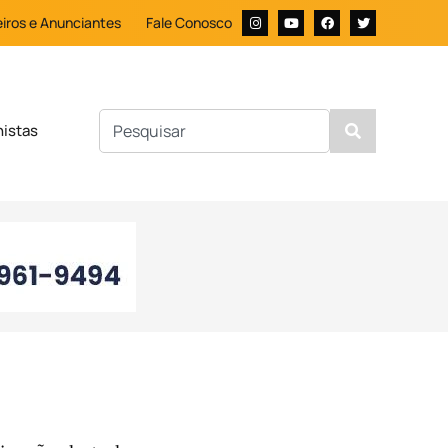
iros e Anunciantes
Fale Conosco
nistas